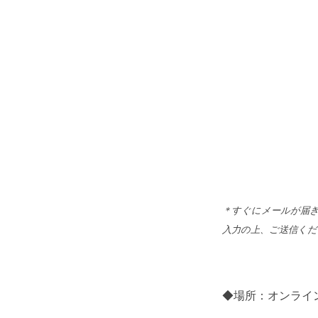
＊すぐにメールが届
入力の上、ご送信くだ
◆場所：オンライ