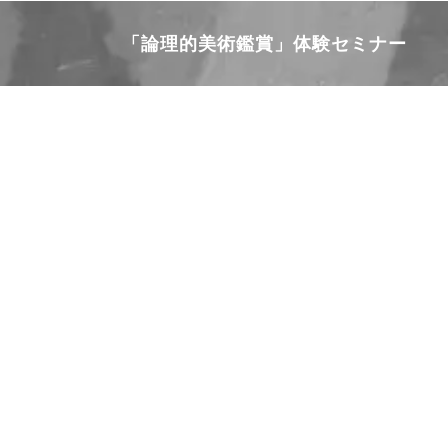
Skip
to
「論理的美術鑑賞」体験セミナー
content