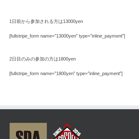
Skip
to
content
1日前から参加される方は13000yen
[fullstripe_form name=”13000yen” type=”inline_payment”]
2日目のみの参加の方は1800yen
[fullstripe_form name=”1800yen” type=”inline_payment”]