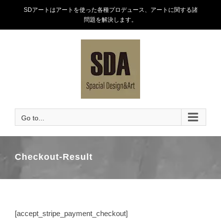
Skip
SDアートはアートを使った各種プロデュース、アートに関する諸
to
問題を解決します。
content
Go to...
Checkout-Result
[accept_stripe_payment_checkout]