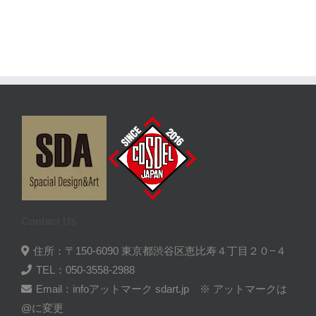
Contact Us
住所：〒150-6090 東京都渋谷区恵比寿４丁目２０−４
TEL：050-3558-2988
Email：infoアットマーク sdart.jp ※ アットマークは
@に変更