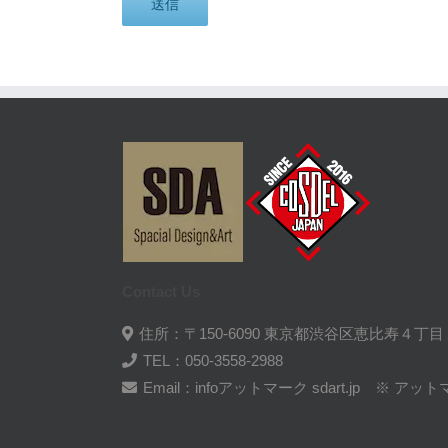
Contact Us
住所：〒150-6090 東京都渋谷区恵比寿４丁
TEL：050-3558-2988
Email：infoアットマーク sdart.jp ※ 