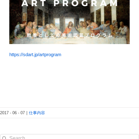
https://sdart.jp/artprogram
2017 - 06 - 07
|
仕事内容
Search